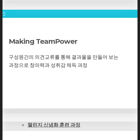
퀵 엔 데드 과정
Making TeamPower
한계돌파 3Steps 과정
구성원간의 의견교류를 통해 결과물을 만들어 보는
과정으로 창의력과 성취감 체득 과정
하이 엔 하이어 과정
더보기
아트 러닝 과정
챌린지 신념화 훈련 과정