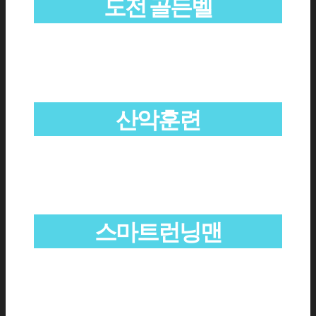
도전 골든벨
산악훈련
스마트런닝맨