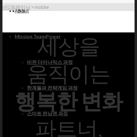
HRD트레이닝
>
mobile
About
세상을
Mission TeamPower
비전 다이나믹스 과정
움직이는
한계돌파 전략게임 과정
행복한 변화
스마트 런닝맨 과정
파트너,