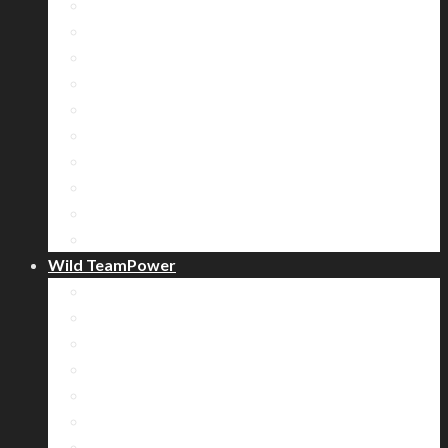
우리의 슈퍼 히어로, 로봇 만들기 과정
하늘을달리다_드론과정
LEGO Serious Play 과정
로봇 배틀 과정
롤러코스터 과정
도미노 게임 과정
비전 카드섹션 과정
트로피 세레모니 과정
셀프 윷놀이 과정
비전 풍등 과정
Wild TeamPower
퀵 엔 데드 과정
한계돌파 3Steps 과정
하이 엔 하이어 과정
아트 러닝 과정
챌린지 신념화 훈련 과정
산악 훈련 과정
종주 과정