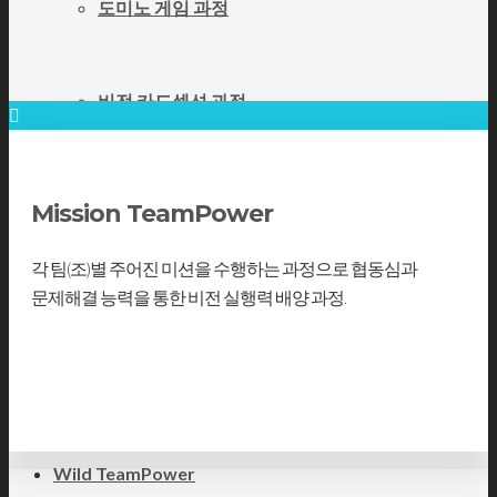
도미노 게임 과정
비전 카드섹션 과정
트로피 세레모니 과정
Mission TeamPower
각 팀(조)별 주어진 미션을 수행하는 과정으로 협동심과
셀프 윷놀이 과정
문제해결 능력을 통한 비전 실행력 배양 과정.
더보기
비전 풍등 과정
Wild TeamPower