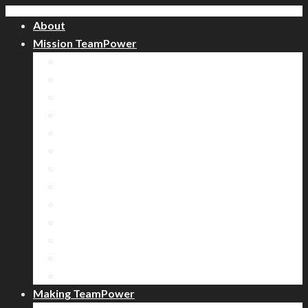
About
Mission TeamPower
비전 다이나믹스 과정
한계돌파 전략게임 과정
스마트 런닝맨 과정
디스커버리 과정
실내컬링 과정
셔플 보드 과정
툴스 팀빌딩 과정
로잉 레이스 과정
양궁 서바이벌 과정
미니 올림픽 과정
명랑운동회 과정
방 탈출 과정
도전! 골든벨 과정
Making TeamPower