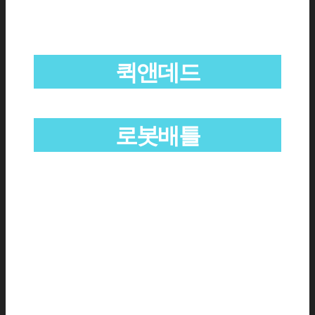
퀵앤데드
로봇배틀