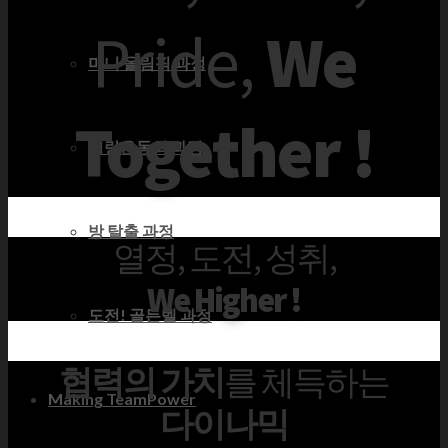
Pride,
We
미니 올림픽 과정
Together !
명랑운동회 과정
방 탈출 과정
열정, 도전, 성취,
We Higher !
도전! 골든벨 과정
협력의 가치
를 체득하는
Making TeamPower
다이나믹